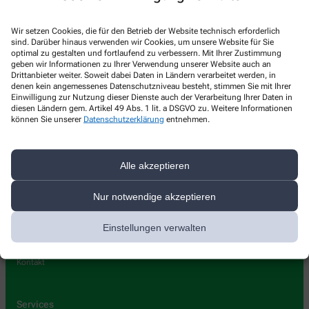
Kontakt
Wir setzen Cookies, die für den Betrieb der Website technisch erforderlich
sind. Darüber hinaus verwenden wir Cookies, um unsere Website für Sie
Sonnen-Apotheke
optimal zu gestalten und fortlaufend zu verbessern. Mit Ihrer Zustimmung
geben wir Informationen zu Ihrer Verwendung unserer Website auch an
Dahler Strasse 63
,
58091
Hagen
Drittanbieter weiter. Soweit dabei Daten in Ländern verarbeitet werden, in
denen kein angemessenes Datenschutzniveau besteht, stimmen Sie mit Ihrer
+49-23378333
Einwilligung zur Nutzung dieser Dienste auch der Verarbeitung Ihrer Daten in
diesen Ländern gem. Artikel 49 Abs. 1 lit. a DSGVO zu. Weitere Informationen
+49-23372622
können Sie unserer
Datenschutzerklärung
entnehmen.
info@sonnen-apotheke-hagen.de
Alle akzeptieren
Über uns
Nur notwendige akzeptieren
Leistungen
Einstellungen verwalten
Lieferoptionen
Pflegehilfsmittel
Kontakt
Services