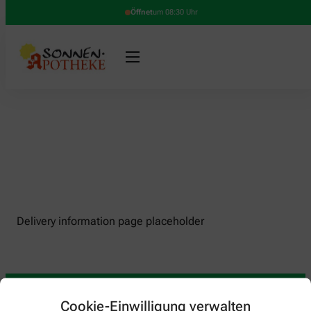
Öffnet
um 08:30 Uhr
Delivery information page placeholder
Cookie-Einwilligung verwalten