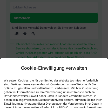
Sind Sie ein Mensch? Dann wählen Sie bitte
den Schlüssel
Ich möchte den im Namen meiner Apotheke versandten News-
Service abonnieren, der von der Alliance Healthcare Deutschland
GmbH (AHD) angeboten wird. Hiermit willige ich ein, dass AHD
meine E-Mail-Adresse zum Versand des News-Service
verarbeitet. AHD setzt für den Versand und die Analyse des
Newsletters den Dienstleister Emarsys ein. Die Einwilligung
Cookie-Einwilligung verwalten
kann jederzeit für die Zukunft widerrufen werden (z.B. über den
Abmelde-Link in jedem Newsletter). Die sonstigen
Kontaktmöglichkeiten dafür und weitere Angaben zur
Wir setzen Cookies, die für den Betrieb der Website technisch erforderlich
Datenverarbeitung finden sich in der
Datenschutzerklärung
sind. Darüber hinaus verwenden wir Cookies, um unsere Website für Sie
optimal zu gestalten und fortlaufend zu verbessern. Mit Ihrer Zustimmung
geben wir Informationen zu Ihrer Verwendung unserer Website auch an
* Coupon-Bedingungen: Einmalig einlösbar bis zum
Drittanbieter weiter. Soweit dabei Daten in Ländern verarbeitet werden, in
31.12.2026. Mindestbestellwert: 50,00 €. Gültig auf das
denen kein angemessenes Datenschutzniveau besteht, stimmen Sie mit Ihrer
Einwilligung zur Nutzung dieser Dienste auch der Verarbeitung Ihrer Daten in
gesamte Sortiment, ausgeschlossen rezeptpflichtige Produkte.
diesen Ländern gem. Artikel 49 Abs. 1 lit. a DSGVO zu. Weitere Informationen