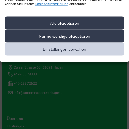
können Sie unserer
Datenschutzerklärung
entnehmen.
Alle akzeptieren
Nur notwendige akzeptieren
Kontakt
Einstellungen verwalten
Sonnen-Apotheke
Dahler Strasse 63
,
58091
Hagen
+49-23378333
+49-23372622
info@sonnen-apotheke-hagen.de
Über uns
Leistungen